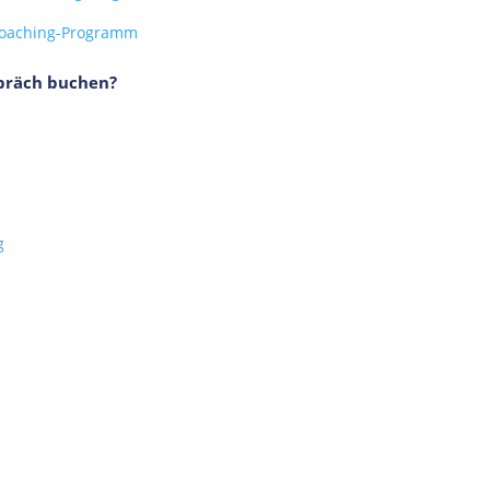
Coaching-Programm
spräch buchen?
g